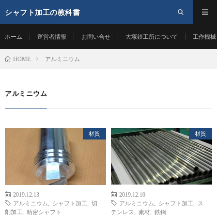
シャフト加工の教科書
ホーム
運営者情報
お問い合せ
大塚鉄工所について
工作機械
アルミニウム
HOME
アルミニウム
材質
材質
2019.12.13
2019.12.10
アルミニウム
,
シャフト加工
,
切
アルミニウム
,
シャフト加工
,
ス
削加工
,
精密シャフト
テンレス
,
素材
,
鉄鋼