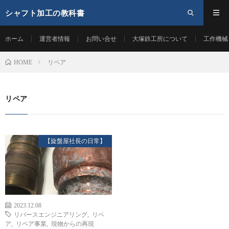
シャフト加工の教科書
ホーム
運営者情報
お問い合せ
大塚鉄工所について
工作機械
リペア
HOME
リペア
【旋盤屋社長の日常】
2023.12.08
リバースエンジニアリング
,
リペ
ア
,
リペア事業
,
現物からの再現