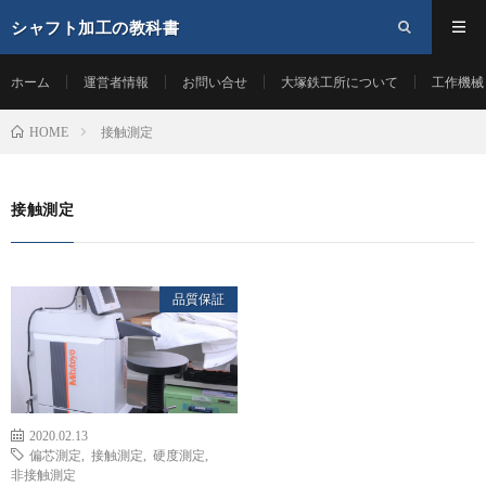
シャフト加工の教科書
ホーム
運営者情報
お問い合せ
大塚鉄工所について
工作機械
接触測定
HOME
接触測定
品質保証
2020.02.13
偏芯測定
,
接触測定
,
硬度測定
,
非接触測定