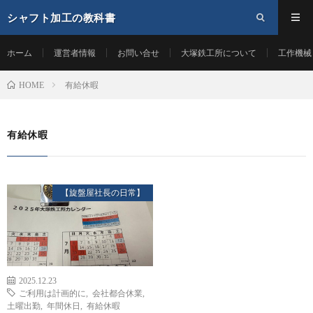
シャフト加工の教科書
ホーム
運営者情報
お問い合せ
大塚鉄工所について
工作機械
有給休暇
HOME
有給休暇
【旋盤屋社長の日常】
2025.12.23
ご利用は計画的に
,
会社都合休業
,
土曜出勤
,
年間休日
,
有給休暇