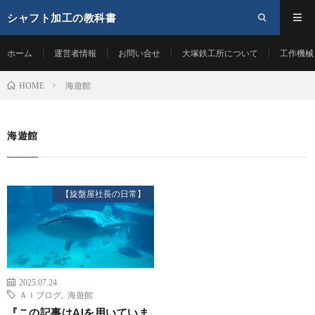
シャフト加工の教科書
ホーム
運営者情報
お問い合せ
大塚鉄工所について
工作機械
海遊館
HOME
海遊館
【旋盤屋社長の日常】
2025.07.24
ＡＩブログ
,
海遊館
『この記事はAIを用いていま