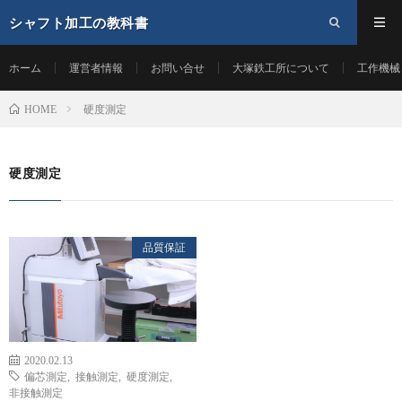
シャフト加工の教科書
ホーム
運営者情報
お問い合せ
大塚鉄工所について
工作機械
硬度測定
HOME
硬度測定
品質保証
2020.02.13
偏芯測定
,
接触測定
,
硬度測定
,
非接触測定