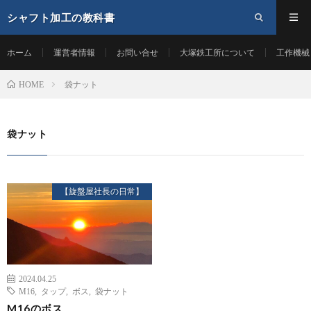
シャフト加工の教科書
ホーム
運営者情報
お問い合せ
大塚鉄工所について
工作機械
袋ナット
HOME
袋ナット
【旋盤屋社長の日常】
2024.04.25
M16
,
タップ
,
ボス
,
袋ナット
M16のボス