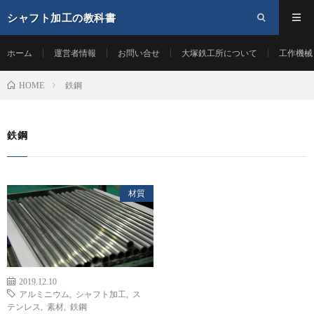
シャフト加工の教科書
ホーム
運営者情報
お問い合せ
大塚鉄工所について
工作機械
鉄鋼
HOME
鉄鋼
材質
2019.12.10
アルミニウム
,
シャフト加工
,
ス
テンレス
,
素材
,
鉄鋼