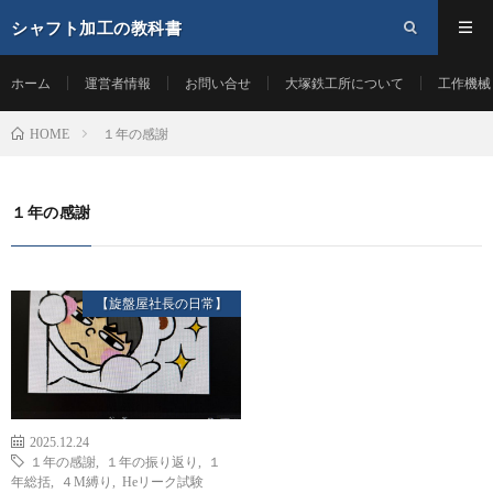
シャフト加工の教科書
ホーム
運営者情報
お問い合せ
大塚鉄工所について
工作機械
１年の感謝
HOME
１年の感謝
【旋盤屋社長の日常】
2025.12.24
１年の感謝
,
１年の振り返り
,
１
年総括
,
４M縛り
,
Heリーク試験