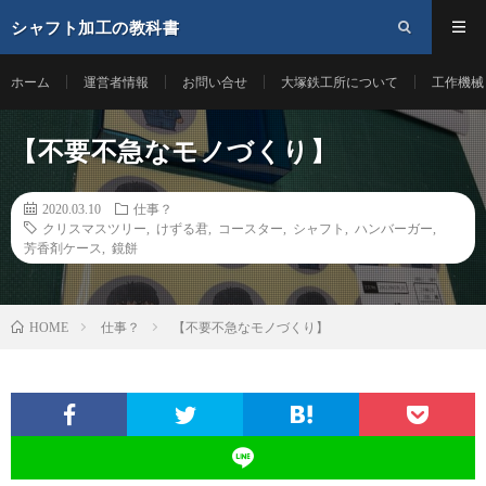
シャフト加工の教科書
ホーム
運営者情報
お問い合せ
大塚鉄工所について
工作機械
【不要不急なモノづくり】
2020.03.10
仕事？
クリスマスツリー
,
けずる君
,
コースター
,
シャフト
,
ハンバーガー
,
芳香剤ケース
,
鏡餅
仕事？
【不要不急なモノづくり】
HOME