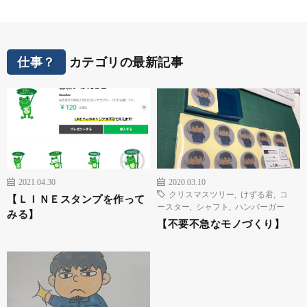
仕事？
カテゴリの最新記事
2021.04.30
2020.03.10
クリスマスツリー
,
けずる君
,
コ
【ＬＩＮＥスタンプを作って
ースター
,
シャフト
,
ハンバーガー
みる】
【不要不急なモノづくり】