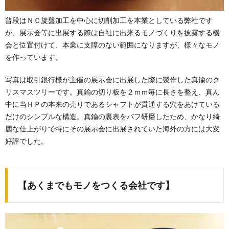
普段はＮＣ旋盤加工を中心に切削加工を本業としている弊社です
が、展示会等に出展する際は自社に出来るモノづくりを披露する機
会と位置付けて、本業に支障のない範囲になりますが、様々なモノ
を作っています。
写真は取引銀行様が主催の展示会に出展した際に製作した真鍮のク
リスマスツリーです。真鍮の切り板を２ｍｍ毎に長さを整え、真ん
中に当ＨＰの本来の売りであるシャフトが貫通する穴をあけている
だけのシンプルな構造。真鍮の裏表をバフ研磨したため、かなり綺
麗な仕上がりで特にその展示会に出展されていた海外の方には大変
好評でした。
【あくまでもモノをつくる会社です】