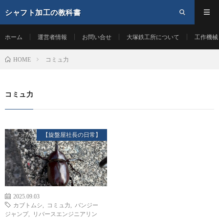
シャフト加工の教科書
ホーム
運営者情報
お問い合せ
大塚鉄工所について
工作機械
コミュ力
HOME
コミュ力
【旋盤屋社長の日常】
2025.09.03
カブトムシ
,
コミュ力
,
バンジー
ジャンプ
,
リバースエンジニアリン