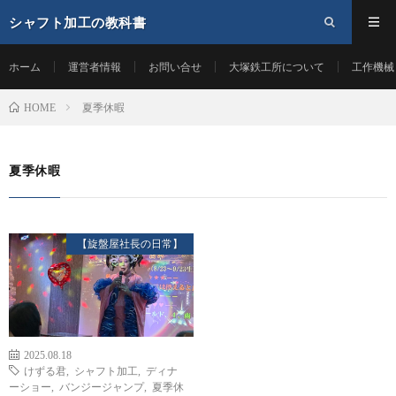
シャフト加工の教科書
ホーム
運営者情報
お問い合せ
大塚鉄工所について
工作機械
夏季休暇
HOME
夏季休暇
【旋盤屋社長の日常】
2025.08.18
けずる君
,
シャフト加工
,
ディナ
ーショー
,
バンジージャンプ
,
夏季休