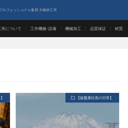
プロフェッショナル集団 大塚鉄工所
工所について
工作機械･設備
機械加工
品質保証
材質
常】
【旋盤屋社長の日常】