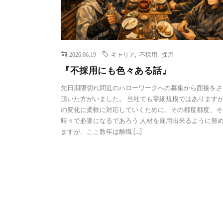
2026.06.19
キャリア
,
不採用
,
採用
『不採用にも色々ある話』
先日期限切れ間近のハローワークへの募集から面接をさ
頂いた方がいました。 当社でも零細規模ではあります
の変化に柔軟に対応していくために、その都度都度、そ
時々で必要になるであろう 人材を雇用出来るように努
ますが、ここ数年は離職 […]