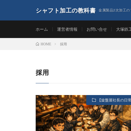
シャフト加工の教科書
金属製品2次加工の
ホーム
運営者情報
お問い合せ
大塚鉄
採用
HOME
採用
【旋盤屋社長の日