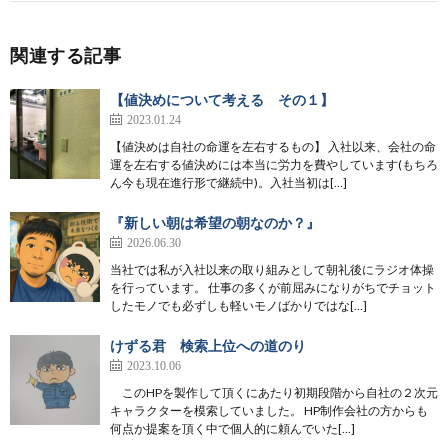
関連する記事
【値決めについて考える その１】
2023.01.24
【値決めは自社の命運を左右するもの】 入社以来、会社の命
運を左右する値決めには本当に労力を費やしています(もちろ
ん今も現在進行形で継続中)。入社当初は[…]
『新しい朝は希望の朝なのか？』
2026.06.30
当社では私が入社以来の取り組みとして朝礼後にラジオ体操
を行っています。 仕事の多くが前屈みになりがちでチョット
したモノでも必ずしも軽いモノばかりではな[…]
けずる君 検索上位への道のり
2023.10.06
このHPを製作して頂くにあたり初期段階から自社の２次元
キャラクターを模索していました。 HP制作会社の方からも
何点か提案を頂く中で個人的に頼んでいた[…]