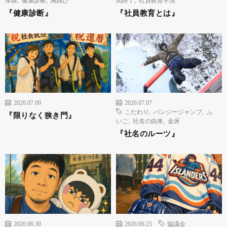
『健康診断』
『社員教育とは』
2026.07.09
2026.07.07
こだわり
,
バンジージャンプ
,
ふ
『限りなく狭き門』
いご
,
社名の由来
,
金床
『社名のルーツ』
2026.06.30
2026.06.25
協議会