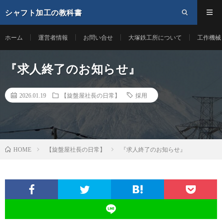
シャフト加工の教科書
ホーム
運営者情報
お問い合せ
大塚鉄工所について
工作機械
『求人終了のお知らせ』
2026.01.19
【旋盤屋社長の日常】
採用
【旋盤屋社長の日常】
『求人終了のお知らせ』
HOME