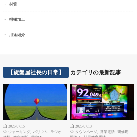
材質
機械加工
用途紹介
【旋盤屋社長の日常】
カテゴリの最新記事
2026.07.15
2026.07.13
ウォーキング
,
バリウム
,
ラジオ
タウンページ
,
営業電話
,
研修期
体操
,
健康診断
,
縄跳び
間終了
,
社員教育手法