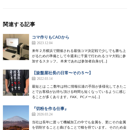
関連する記事
コマ作りもCADから
2023.12.04
来年２月横浜で開催される最強コマ決定戦で少しでも勝ち上
がるための準備として今週末に千葉で行われるコマ大戦に参
加するスタッフ。 本来であれば参加者自身が[…]
【旋盤屋社長の日常〜その５〜】
2022.03.14
最短とは ここ数年は特に情報伝達の手段が多様化してきたこ
とでお客様がお待ち頂ける時間も短くなっているように感じ
ることが多くあります。FAX、PCメール[…]
『切粉を作る仕事』
2026.03.24
当社は長年に渡って機械加工の中でも金属を、更にその金属
を切削することと曲げることで糧を得ています。 そのため金