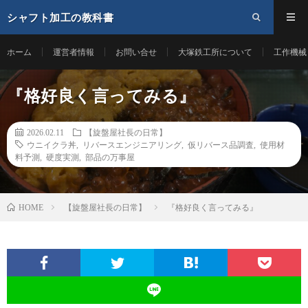
シャフト加工の教科書
ホーム
運営者情報
お問い合せ
大塚鉄工所について
工作機械
『格好良く言ってみる』
2026.02.11
【旋盤屋社長の日常】
ウニイクラ丼
,
リバースエンジニアリング
,
仮リバース品調査
,
使用材
料予測
,
硬度実測
,
部品の万事屋
【旋盤屋社長の日常】
『格好良く言ってみる』
HOME