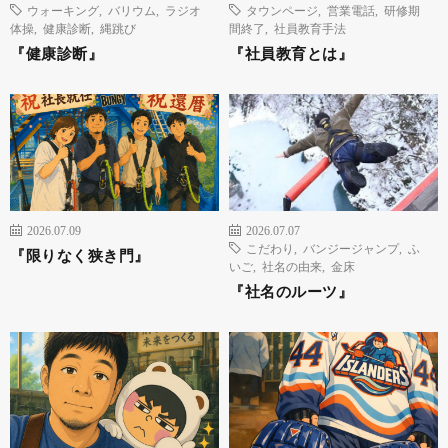
ウォーキング
,
バリウム
,
ラジオ
タウンページ
,
営業電話
,
研修期
体操
,
健康診断
,
縄跳び
間終了
,
社員教育手法
『健康診断』
『社員教育とは』
2026.07.09
2026.07.07
こだわり
,
バンジージャンプ
,
ふ
『限りなく狭き門』
いご
,
社名の由来
,
金床
『社名のルーツ』