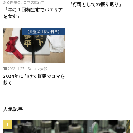
ある懇親会
,
コマ大戦行司
『行司としての振り返り』
『年に１回桐生市でパエリア
を食す』
【旋盤屋社長の日常】
2023.11.27
コマ大戦
2024年に向けて群馬でコマを
裁く
人気記事