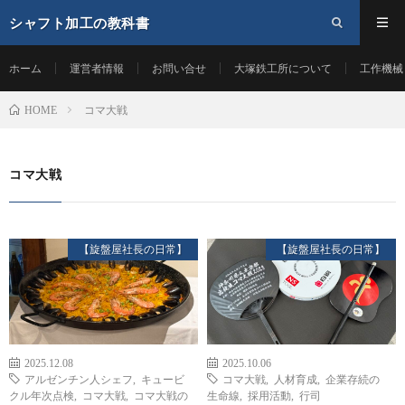
シャフト加工の教科書
ホーム
運営者情報
お問い合せ
大塚鉄工所について
工作機械
コマ大戦
HOME
コマ大戦
【旋盤屋社長の日常】
【旋盤屋社長の日常】
2025.12.08
2025.10.06
アルゼンチン人シェフ
,
キュービ
コマ大戦
,
人材育成
,
企業存続の
クル年次点検
,
コマ大戦
,
コマ大戦の
生命線
,
採用活動
,
行司