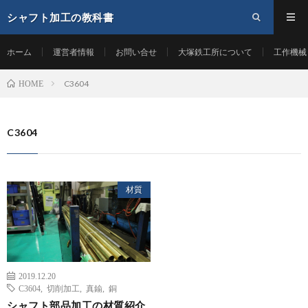
シャフト加工の教科書
ホーム
運営者情報
お問い合せ
大塚鉄工所について
工作機械
C3604
HOME
C3604
材質
2019.12.20
C3604
,
切削加工
,
真鍮
,
銅
シャフト部品加工の材質紹介