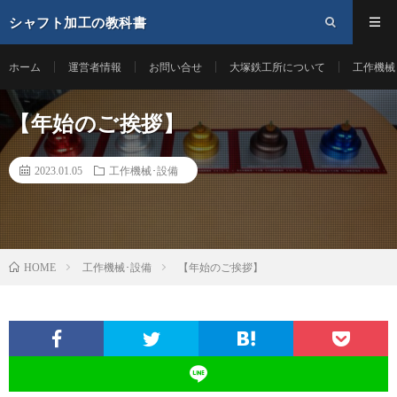
シャフト加工の教科書
ホーム
運営者情報
お問い合せ
大塚鉄工所について
工作機械
【年始のご挨拶】
2023.01.05
工作機械･設備
工作機械･設備
【年始のご挨拶】
HOME