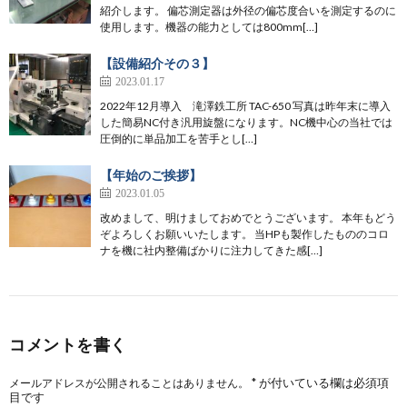
紹介します。 偏芯測定器は外径の偏芯度合いを測定するのに
使用します。機器の能力としては800mm[…]
【設備紹介その３】
2023.01.17
2022年12月導入 滝澤鉄工所 TAC-650 写真は昨年末に導入
した簡易NC付き汎用旋盤になります。NC機中心の当社では
圧倒的に単品加工を苦手とし[…]
【年始のご挨拶】
2023.01.05
改めまして、明けましておめでとうございます。 本年もどう
ぞよろしくお願いいたします。 当HPも製作したもののコロ
ナを機に社内整備ばかりに注力してきた感[…]
コメントを書く
*
が付いている欄は必須項
メールアドレスが公開されることはありません。
目です