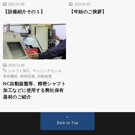
2023.01.06
2023.01.05
【設備紹介その１】
【年始のご挨拶】
2019.12.09
シャフト加工
,
マシニングセンタ
,
保有機材
,
保有設備
,
自動旋盤
NC自動旋盤等、精密シャフト
加工などに使用する弊社保有
器材のご紹介
Back to Top