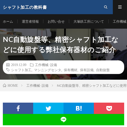
シャフト加工の教科書
ホーム
運営者情報
お問い合せ
大塚鉄工所について
工作機械
NC自動旋盤等、精密シャフト加工な
どに使用する弊社保有器材のご紹介
2019.12.09
工作機械･設備
シャフト加工
,
マシニングセンタ
,
保有機材
,
保有設備
,
自動旋盤
工作機械･設備
NC自動旋盤等、精密シャフト加工などに使
HOME