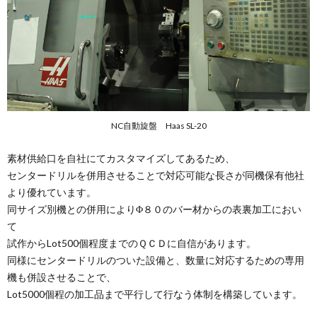
NC自動旋盤 Haas SL-20
素材供給口を自社にてカスタマイズしてあるため、
センタードリルを併用させることで対応可能な長さが同機保有他社
より優れています。
同サイズ別機との併用によりΦ８０のバー材からの表裏加工におい
て
試作からLot500個程度までのＱＣＤに自信があります。
同様にセンタードリルのついた設備と、数量に対応するための専用
機も併設させることで、
Lot5000個程の加工品まで平行して行なう体制を構築しています。