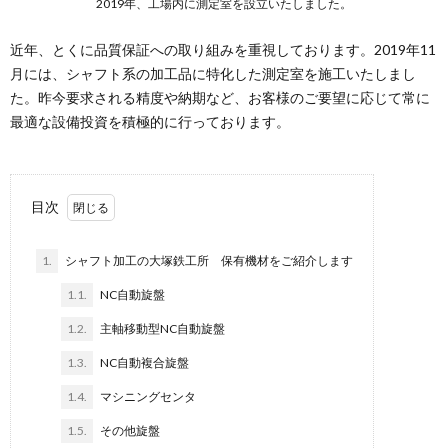
2019年、工場内に測定室を設立いたしました。
近年、とくに品質保証への取り組みを重視しております。2019年11
月には、シャフト系の加工品に特化した測定室を施工いたしまし
た。昨今要求される精度や納期など、お客様のご要望に応じて常に
最適な設備投資を積極的に行っております。
目次
1.
シャフト加工の大塚鉄工所 保有機材をご紹介します
1.1.
NC自動旋盤
1.2.
主軸移動型NC自動旋盤
1.3.
NC自動複合旋盤
1.4.
マシニングセンタ
1.5.
その他旋盤