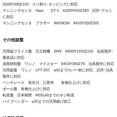
X200Y300Z150 スリ割り･タッピングに対応
マシニングセンタ Haas DT-1 X200Y450Z180 試作･アルミ
に対応
マシニングセンタ ブラザー R450X1N X450Y320Z305
その他旋盤
汎用縦フライス盤 日立精機 2MV X400Y1350Z310 治具製作･
量産品に対応
成形研削盤 ワシノ マイスター X450Y180Z70 治具製作に対応
汎用旋盤 ワシノ LPT-35C φ32までのバー材に対応 試作･治具
製作に対応
ペンチレース 長谷川、江黒等 各種仕上げに対応
ボール盤 各種仕上げに対応
転造盤 日本精密 M35L60までのネジ転造
パイプベンダー φ35までの汎用曲げ加工