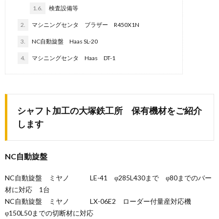
1.6.
検査設備等
2.
マシニングセンタ ブラザー R450X1N
3.
NC自動旋盤 Haas SL-20
4.
マシニングセンタ Haas DT-1
シャフト加工の大塚鉄工所 保有機材をご紹介
します
NC自動旋盤
NC自動旋盤 ミヤノ LE-41 φ285L430まで φ80までのバー
材に対応 1台
NC自動旋盤 ミヤノ LX-06E2 ローダー付量産対応機
φ150L50までの切断材に対応